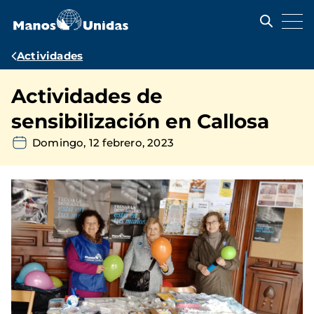
Pasar
al
contenido
principal
Ruta
Actividades
de
Actividades de
navegación
sensibilización en Callosa
Domingo, 12 febrero, 2023