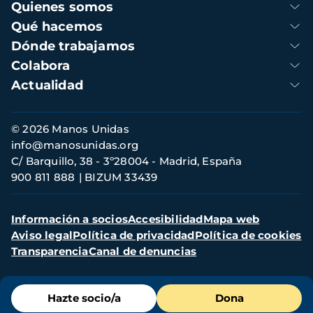
Navegación
Quienes somos
principal
Qué hacemos
Dónde trabajamos
Colabora
Actualidad
Información
© 2026 Manos Unidas
de
info@manosunidas.org
contacto
C/ Barquillo, 38 - 3º28004 - Madrid, España
900 811 888
BIZUM 33439
Menú
Información a socios
Accesibilidad
Mapa web
secundario
Aviso legal
Política de privacidad
Política de cookies
Transparencia
Canal de denuncias
Menú
Hazte socio/a
Dona
de