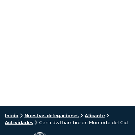
Ruta
Inicio
Nuestras delegaciones
Alicante
Actividades
Cena dwl hambre en Monforte del Cid
de
navegación