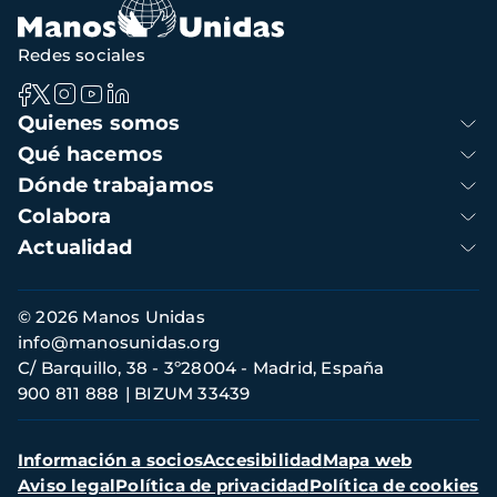
Redes sociales
Navegación
Quienes somos
principal
Qué hacemos
Dónde trabajamos
Colabora
Actualidad
Información
© 2026 Manos Unidas
de
info@manosunidas.org
contacto
C/ Barquillo, 38 - 3º28004 - Madrid, España
900 811 888
BIZUM 33439
Menú
Información a socios
Accesibilidad
Mapa web
secundario
Aviso legal
Política de privacidad
Política de cookies