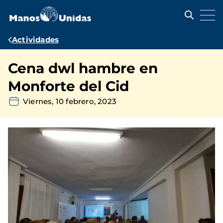
Pasar
al
contenido
principal
Ruta
Actividades
de
Cena dwl hambre en
navegación
Monforte del Cid
Viernes, 10 febrero, 2023