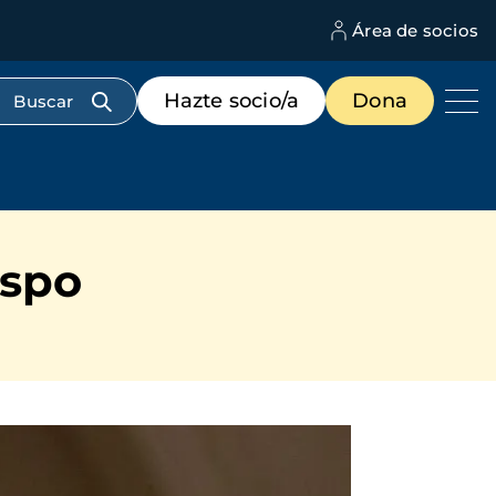
Área de socios
M
d
c
Menú
Hazte socio/a
Dona
d
de
us
destacados
cabecera
ispo