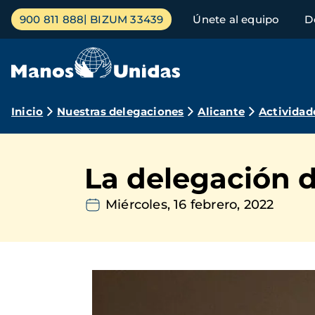
Pasar
Menú
900 811 888
BIZUM 33439
Únete al equipo
D
al
principal
contenido
principal
Ruta
Inicio
Nuestras delegaciones
Alicante
Actividad
de
navegación
La delegación d
Miércoles, 16 febrero, 2022