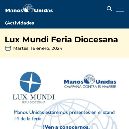
Pasar
al
contenido
principal
Ruta
Actividades
de
Lux Mundi Feria Diocesana
navegación
Martes, 16 enero, 2024