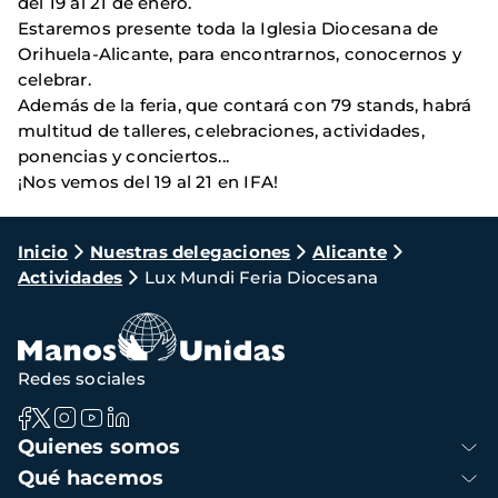
del 19 al 21 de enero.
Estaremos presente toda la Iglesia Diocesana de
Orihuela-Alicante, para encontrarnos, conocernos y
celebrar.
Además de la feria, que contará con 79 stands, habrá
multitud de talleres, celebraciones, actividades,
ponencias y conciertos...
¡Nos vemos del 19 al 21 en IFA!
Ruta
Inicio
Nuestras delegaciones
Alicante
Actividades
Lux Mundi Feria Diocesana
de
navegación
Redes sociales
Navegación
Quienes somos
principal
Qué hacemos