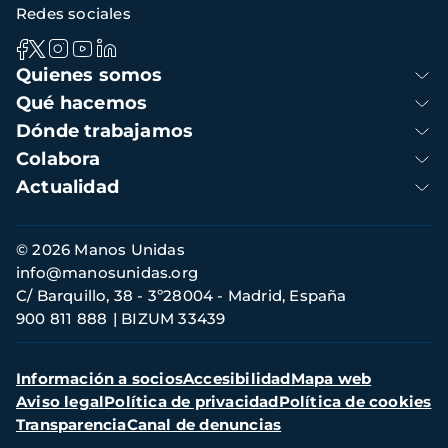
Redes sociales
Navegación
Quienes somos
principal
Qué hacemos
Dónde trabajamos
Colabora
Actualidad
Información
© 2026 Manos Unidas
de
info@manosunidas.org
contacto
C/ Barquillo, 38 - 3º28004 - Madrid, España
900 811 888
BIZUM 33439
Menú
Información a socios
Accesibilidad
Mapa web
secundario
Aviso legal
Política de privacidad
Política de cookies
Transparencia
Canal de denuncias