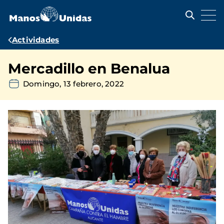
Pasar
al
contenido
principal
Ruta
Actividades
de
Mercadillo en Benalua
navegación
Domingo, 13 febrero, 2022