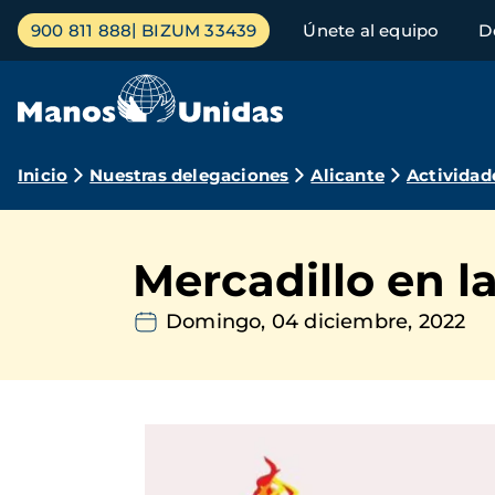
Pasar
Menú
900 811 888
BIZUM 33439
Únete al equipo
D
al
principal
contenido
principal
Ruta
Inicio
Nuestras delegaciones
Alicante
Actividad
de
navegación
Mercadillo en l
Domingo, 04 diciembre, 2022