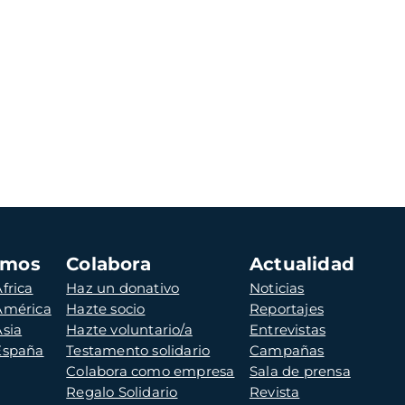
amos
Colabora
Actualidad
frica
Haz un donativo
Noticias
 América
Hazte socio
Reportajes
Asia
Hazte voluntario/a
Entrevistas
 España
Testamento solidario
Campañas
Colabora como empresa
Sala de prensa
Regalo Solidario
Revista