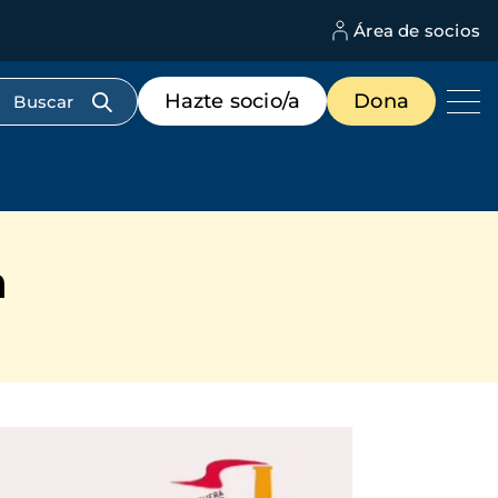
Área de socios
M
d
c
Menú
Hazte socio/a
Dona
d
de
us
destacados
cabecera
a