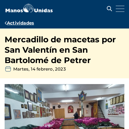
Pasar
al
contenido
principal
Ruta
Actividades
de
Mercadillo de macetas por
navegación
San Valentín en San
Bartolomé de Petrer
Martes, 14 febrero, 2023