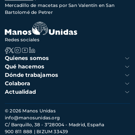
de
Mercadillo de macetas por San Valentín en San
navegación
Bartolomé de Petrer
Redes sociales
Navegación
Quienes somos
principal
Qué hacemos
Dónde trabajamos
Colabora
Actualidad
Información
© 2026 Manos Unidas
de
info@manosunidas.org
contacto
C/ Barquillo, 38 - 3º28004 - Madrid, España
900 811 888
BIZUM 33439