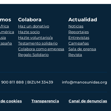
amos
Colabora
Actualidad
frica
Haz un donativo
Noticias
 América
Hazte socio
Reportajes
Asia
Hazte voluntario/a
Entrevistas
 España
Testamento solidario
Campañas
Colabora como empresa
Sala de prensa
Regalo Solidario
Revista
900 811 888
BIZUM 33439
info@manosunidas.org
 de cookies
Transparencia
Canal de denuncias