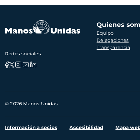
Navegación
Quienes so
principal
Equipo
Delegaciones
Transparencia
Redes sociales
Información
© 2026 Manos Unidas
de
contacto
Menú
Información a socios
Accesibilidad
Mapa we
secundario