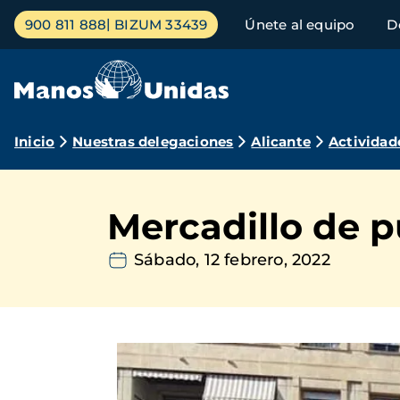
Pasar
Menú
900 811 888
BIZUM 33439
Únete al equipo
D
al
principal
contenido
principal
Ruta
Inicio
Nuestras delegaciones
Alicante
Actividad
de
navegación
Mercadillo de p
Sábado, 12 febrero, 2022