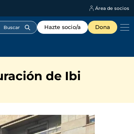
Área de socios
M
d
c
Menú
Hazte socio/a
Dona
d
de
us
destacados
cabecera
uración de Ibi