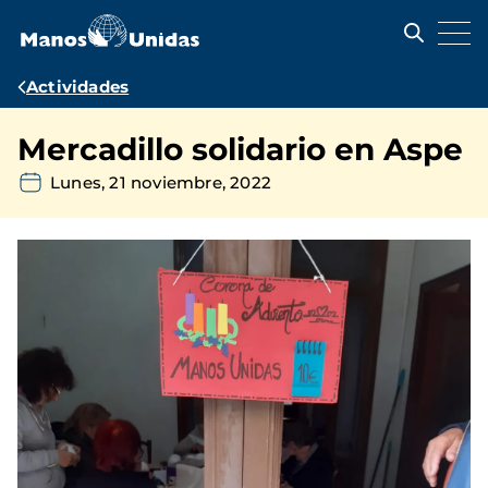
Pasar
al
contenido
principal
Ruta
Actividades
de
Mercadillo solidario en Aspe
navegación
Lunes, 21 noviembre, 2022