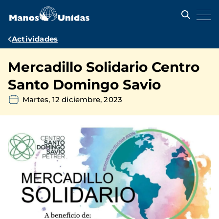
Pasar
al
contenido
principal
Ruta
Actividades
de
Mercadillo Solidario Centro
navegación
Santo Domingo Savio
Martes, 12 diciembre, 2023