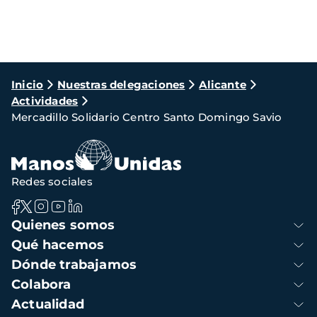
Ruta
Inicio
Nuestras delegaciones
Alicante
Actividades
de
Mercadillo Solidario Centro Santo Domingo Savio
navegación
Redes sociales
Navegación
Quienes somos
principal
Qué hacemos
Dónde trabajamos
Colabora
Actualidad