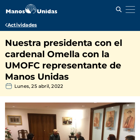
Pasar
al
contenido
principal
Ruta
Actividades
de
Nuestra presidenta con el
navegación
cardenal Omella con la
UMOFC representante de
Manos Unidas
Lunes, 25 abril, 2022