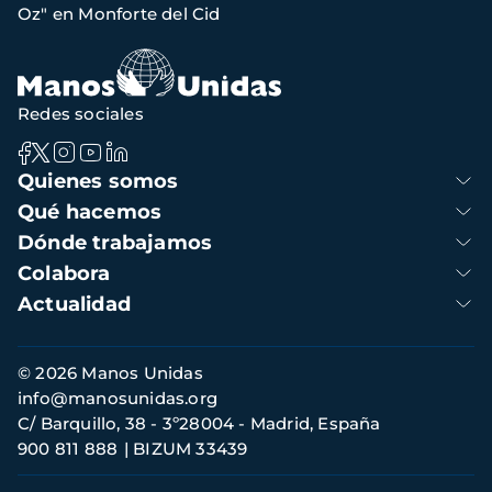
navegación
Oz" en Monforte del Cid
Redes sociales
Navegación
Quienes somos
principal
Qué hacemos
Dónde trabajamos
Colabora
Actualidad
Información
© 2026 Manos Unidas
de
info@manosunidas.org
contacto
C/ Barquillo, 38 - 3º28004 - Madrid, España
900 811 888
BIZUM 33439