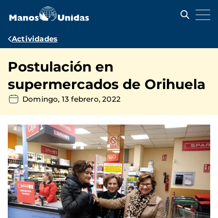
Pasar
al
contenido
principal
Ruta
Actividades
de
Postulación en
navegación
supermercados de Orihuela
Domingo, 13 febrero, 2022