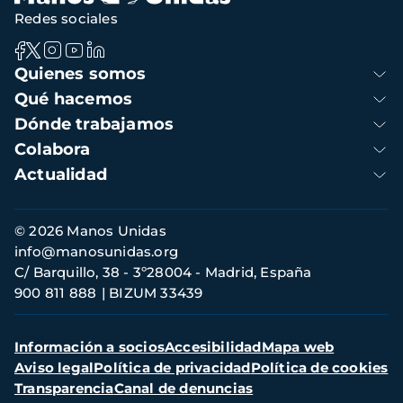
Redes sociales
Navegación
Quienes somos
principal
Qué hacemos
Dónde trabajamos
Colabora
Actualidad
Información
© 2026 Manos Unidas
de
info@manosunidas.org
contacto
C/ Barquillo, 38 - 3º28004 - Madrid, España
900 811 888
BIZUM 33439
Menú
Información a socios
Accesibilidad
Mapa web
secundario
Aviso legal
Política de privacidad
Política de cookies
Transparencia
Canal de denuncias