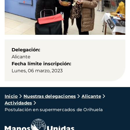
Delegación
Alicante
Fecha límite inscripción
Lunes, 06 marzo, 2023
Ruta
Inicio
Nuestras delegaciones
Alicante
Actividades
de
Postulación en supermercados de Orihuela
navegación