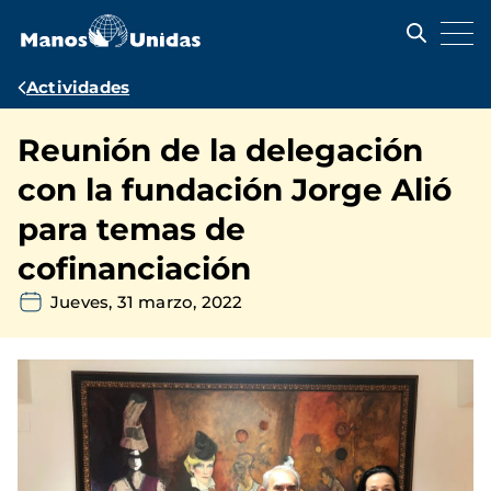
Pasar
al
contenido
principal
Ruta
Actividades
de
Reunión de la delegación
navegación
con la fundación Jorge Alió
para temas de
cofinanciación
Jueves, 31 marzo, 2022