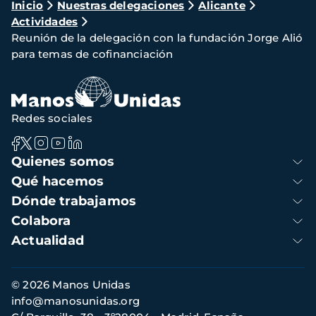
Ruta
Inicio
Nuestras delegaciones
Alicante
Actividades
de
Reunión de la delegación con la fundación Jorge Alió
navegación
para temas de cofinanciación
Redes sociales
Navegación
Quienes somos
principal
Qué hacemos
Dónde trabajamos
Colabora
Actualidad
Información
© 2026 Manos Unidas
de
info@manosunidas.org
contacto