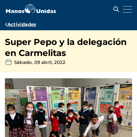
Pasar
al
contenido
principal
Ruta
Actividades
de
Super Pepo y la delegación
navegación
en Carmelitas
Sábado, 09 abril, 2022