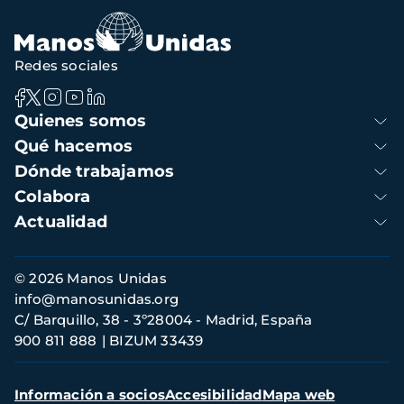
Redes sociales
Navegación
Quienes somos
principal
Qué hacemos
Dónde trabajamos
Colabora
Actualidad
Información
© 2026 Manos Unidas
de
info@manosunidas.org
contacto
C/ Barquillo, 38 - 3º28004 - Madrid, España
900 811 888
BIZUM 33439
Menú
Información a socios
Accesibilidad
Mapa web