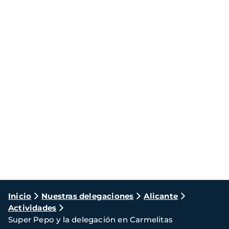
Ruta
Inicio
Nuestras delegaciones
Alicante
Actividades
de
Super Pepo y la delegación en Carmelitas
navegación