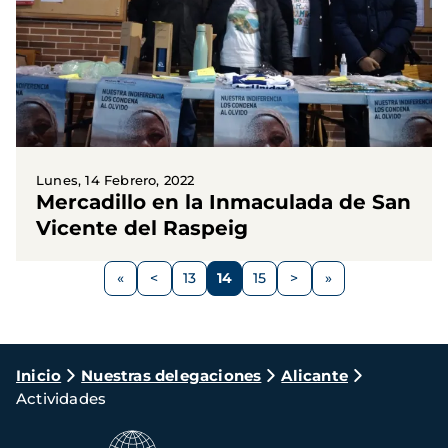
Lunes, 14 Febrero, 2022
Mercadillo en la Inmaculada de San
Vicente del Raspeig
Paginación
<
13
14
15
>
Página
Página
Página
Página
Siguiente
anterior
página
Ruta
Inicio
Nuestras delegaciones
Alicante
Actividades
de
navegación