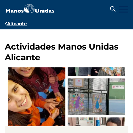
Pasar
al
contenido
principal
Ruta
Alicante
de
navegación
Actividades Manos Unidas
Alicante