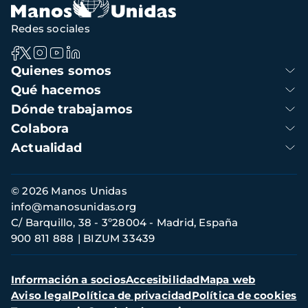
Redes sociales
Navegación
Quienes somos
principal
Qué hacemos
Dónde trabajamos
Colabora
Actualidad
Información
© 2026 Manos Unidas
de
info@manosunidas.org
contacto
C/ Barquillo, 38 - 3º28004 - Madrid, España
900 811 888
BIZUM 33439
Menú
Información a socios
Accesibilidad
Mapa web
secundario
Aviso legal
Política de privacidad
Política de cookies