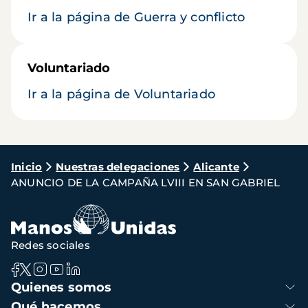
Ir a la página de Guerra y conflicto
Voluntariado
Ir a la página de Voluntariado
Ruta
Inicio
Nuestras delegaciones
Alicante
ANUNCIO DE LA CAMPAÑA LVIII EN SAN GABRIEL
de
navegación
Redes sociales
Navegación
Quienes somos
principal
Qué hacemos