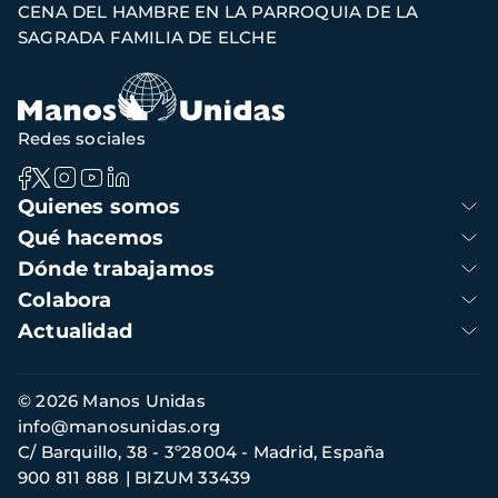
CENA DEL HAMBRE EN LA PARROQUIA DE LA
de
SAGRADA FAMILIA DE ELCHE
navegación
Redes sociales
Navegación
Quienes somos
principal
Qué hacemos
Dónde trabajamos
Colabora
Actualidad
Información
© 2026 Manos Unidas
de
info@manosunidas.org
contacto
C/ Barquillo, 38 - 3º28004 - Madrid, España
900 811 888
BIZUM 33439