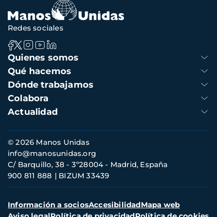
Redes sociales
Navegación
Quienes somos
principal
Qué hacemos
Dónde trabajamos
Colabora
Actualidad
Información
© 2026 Manos Unidas
de
info@manosunidas.org
contacto
C/ Barquillo, 38 - 3º28004 - Madrid, España
900 811 888
BIZUM 33439
Menú
Información a socios
Accesibilidad
Mapa web
secundario
Aviso legal
Política de privacidad
Política de cookies