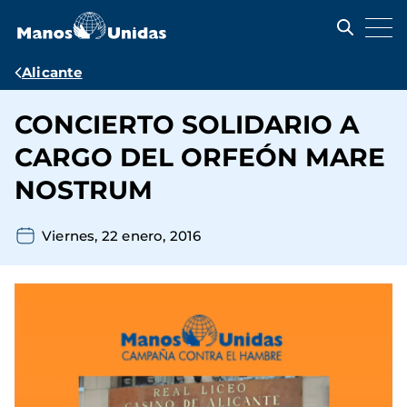
Pasar
al
contenido
principal
Ruta
Alicante
de
CONCIERTO SOLIDARIO A
navegación
CARGO DEL ORFEÓN MARE
NOSTRUM
Viernes, 22 enero, 2016