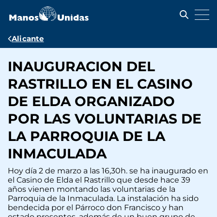
Pasar
al
contenido
principal
Ruta
Alicante
de
INAUGURACION DEL
navegación
RASTRILLO EN EL CASINO
DE ELDA ORGANIZADO
POR LAS VOLUNTARIAS DE
LA PARROQUIA DE LA
INMACULADA
Hoy día 2 de marzo a las 16,30h. se ha inaugurado en
el Casino de Elda el Rastrillo que desde hace 39
años vienen montando las voluntarias de la
Parroquia de la Inmaculada. La instalación ha sido
bendecida por el Párroco don Francisco y han
estado presentes, además de un buen grupo de