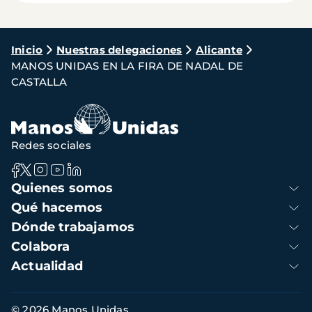
Ruta
Inicio
Nuestras delegaciones
Alicante
MANOS UNIDAS EN LA FIRA DE NADAL DE
de
CASTALLA
navegación
Redes sociales
Navegación
Quienes somos
principal
Qué hacemos
Dónde trabajamos
Colabora
Actualidad
Información
© 2026 Manos Unidas