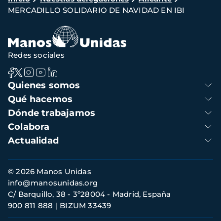
MERCADILLO SOLIDARIO DE NAVIDAD EN IBI
de
navegación
Redes sociales
Navegación
Quienes somos
principal
Qué hacemos
Dónde trabajamos
Colabora
Actualidad
Información
© 2026 Manos Unidas
de
info@manosunidas.org
contacto
C/ Barquillo, 38 - 3º28004 - Madrid, España
900 811 888
BIZUM 33439