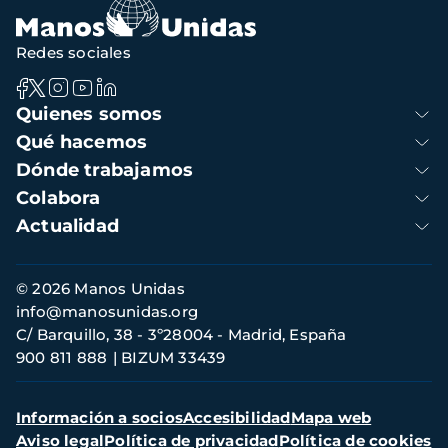
Redes sociales
Navegación
Quienes somos
principal
Qué hacemos
Dónde trabajamos
Colabora
Actualidad
Información
© 2026 Manos Unidas
de
info@manosunidas.org
contacto
C/ Barquillo, 38 - 3º28004 - Madrid, España
900 811 888
BIZUM 33439
Menú
Información a socios
Accesibilidad
Mapa web
secundario
Aviso legal
Política de privacidad
Política de cookies