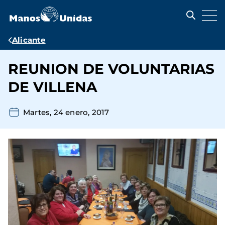
Pasar
al
contenido
principal
Ruta
Alicante
de
REUNION DE VOLUNTARIAS
navegación
DE VILLENA
Martes, 24 enero, 2017