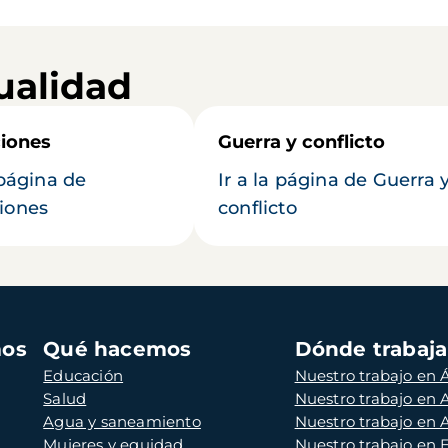
ualidad
iones
Guerra y conflicto
 página de
Ir a la página de Guerra 
iones
conflicto
mos
Qué hacemos
Dónde trabaj
Educación
Nuestro trabajo en Á
Salud
Nuestro trabajo en
Agua y saneamiento
Nuestro trabajo en 
Mujeres y equidad
Nuestro trabajo en