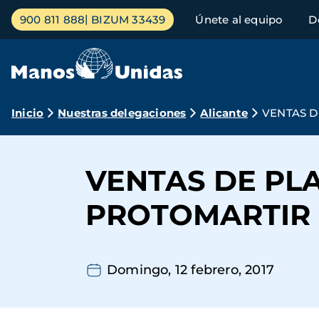
Pasar
Menú
900 811 888
BIZUM 33439
Únete al equipo
D
al
principal
contenido
principal
Ruta
Inicio
Nuestras delegaciones
Alicante
VENTAS D
de
navegación
VENTAS DE PL
PROTOMARTIR 
Domingo, 12 febrero, 2017