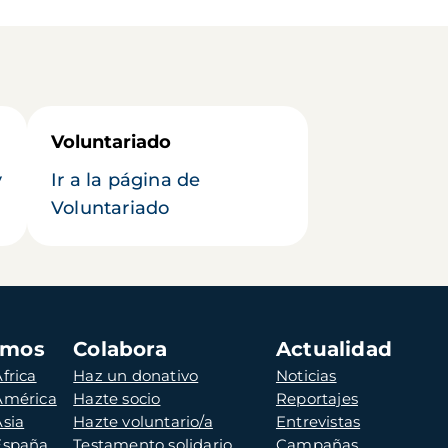
Voluntariado
y
Ir a la página de
Voluntariado
amos
Colabora
Actualidad
frica
Haz un donativo
Noticias
 América
Hazte socio
Reportajes
Asia
Hazte voluntario/a
Entrevistas
 España
Testamento solidario
Campañas