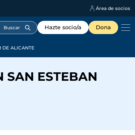
Área de socios
M
d
c
Menú
Hazte socio/a
Dona
d
de
us
destacados
cabecera
 DE ALICANTE
N SAN ESTEBAN