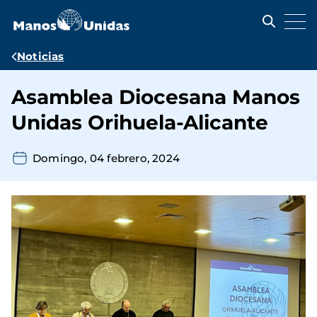
Pasar
al
contenido
principal
Ruta
Noticias
de
Asamblea Diocesana Manos
navegación
Unidas Orihuela-Alicante
Domingo, 04 febrero, 2024