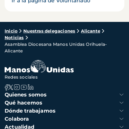
Ir a la página de Voluntariado
Ruta
Inicio
Nuestras delegaciones
Alicante
Noticias
de
Asamblea Diocesana Manos Unidas Orihuela-
navegación
Alicante
Redes sociales
Navegación
Quienes somos
principal
Qué hacemos
Dónde trabajamos
Colabora
Actualidad