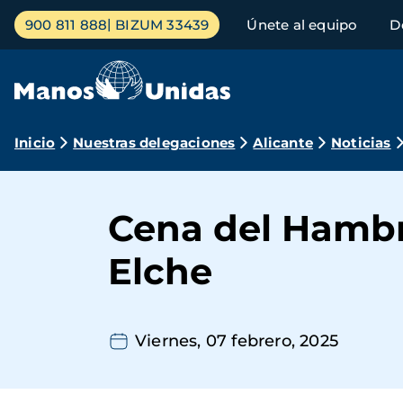
Pasar
Menú
900 811 888
BIZUM 33439
Únete al equipo
D
al
principal
contenido
principal
Ruta
Inicio
Nuestras delegaciones
Alicante
Noticias
de
navegación
Cena del Hambre
Elche
Viernes, 07 febrero, 2025