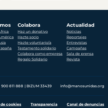
amos
Colabora
Actualidad
frica
Haz un donativo
Noticias
 América
Hazte socio
Reportajes
Asia
Hazte voluntario/a
Entrevistas
 España
Testamento solidario
Campañas
Colabora como empresa
Sala de prensa
Regalo Solidario
Revista
900 811 888
BIZUM 33439
info@manosunidas.org
 de cookies
Transparencia
Canal de denuncias