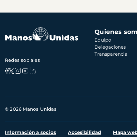
Navegación
Quienes so
principal
Equipo
Delegaciones
Transparencia
Redes sociales
Información
© 2026 Manos Unidas
de
contacto
Menú
Información a socios
Accesibilidad
Mapa we