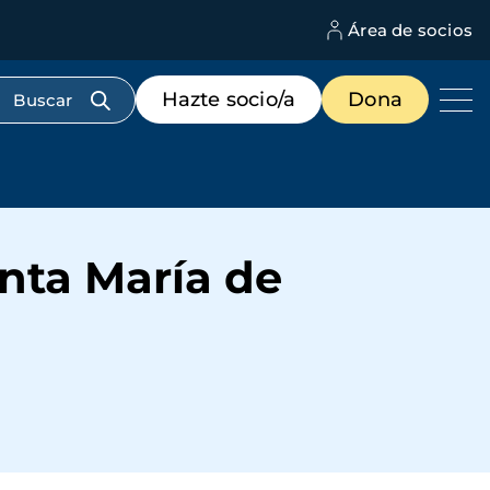
Área de socios
M
d
c
Menú
Hazte socio/a
Dona
d
de
us
destacados
cabecera
nta María de