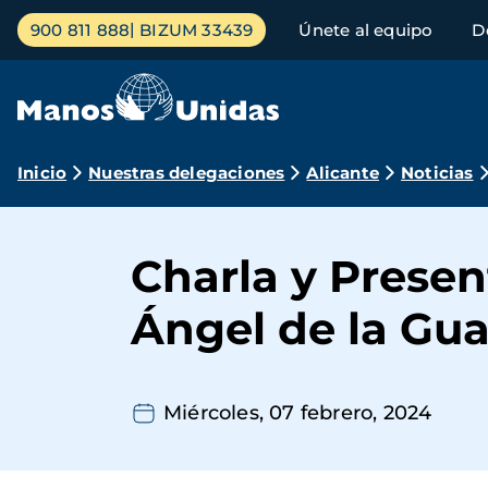
Pasar
Menú
900 811 888
BIZUM 33439
Únete al equipo
D
al
principal
contenido
principal
Ruta
Inicio
Nuestras delegaciones
Alicante
Noticias
de
navegación
Charla y Presen
Ángel de la Gu
Miércoles, 07 febrero, 2024