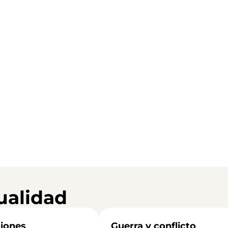
ualidad
iones
Guerra y conflicto