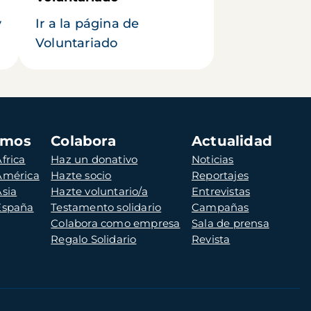
y
Ir a la página de
Voluntariado
amos
Colabora
Actualidad
frica
Haz un donativo
Noticias
 América
Hazte socio
Reportajes
Asia
Hazte voluntario/a
Entrevistas
 España
Testamento solidario
Campañas
Colabora como empresa
Sala de prensa
Regalo Solidario
Revista