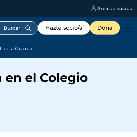
Área de socios
M
d
c
Menú
Hazte socio/a
Dona
d
de
us
destacados
cabecera
l de la Guarda
 en el Colegio