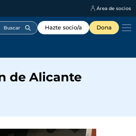
Área de socios
M
d
c
Menú
Hazte socio/a
Dona
d
de
us
destacados
cabecera
n de Alicante