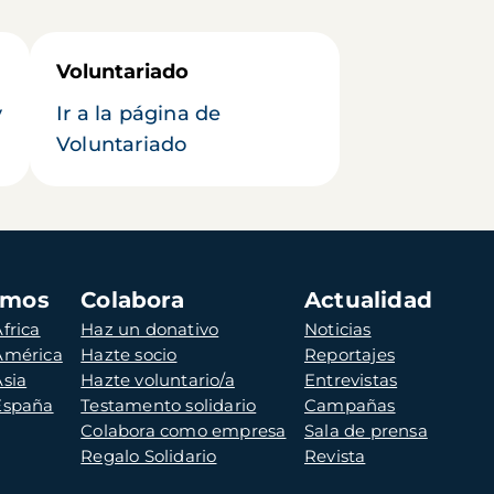
Voluntariado
y
Ir a la página de
Voluntariado
amos
Colabora
Actualidad
frica
Haz un donativo
Noticias
 América
Hazte socio
Reportajes
Asia
Hazte voluntario/a
Entrevistas
 España
Testamento solidario
Campañas
Colabora como empresa
Sala de prensa
Regalo Solidario
Revista