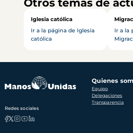
Otros temas de act
Iglesia católica
Migrac
Ir a la página de Iglesia
Ir a la
católica
Migrac
Navegación
Quienes so
principal
Equipo
Delegaciones
Transparencia
Redes sociales