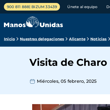
Pasar
Menú
900 811 888
BIZUM 33439
Únete al equipo
D
al
principal
contenido
principal
Ruta
Inicio
Nuestras delegaciones
Alicante
Noticias
de
navegación
Visita de Charo
Miércoles, 05 febrero, 2025