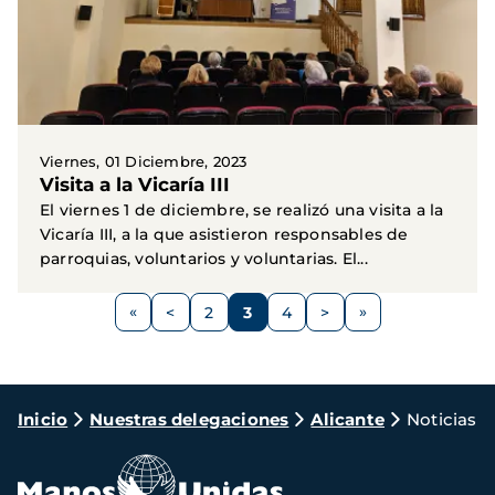
Viernes, 01 Diciembre, 2023
Visita a la Vicaría III
El viernes 1 de diciembre, se realizó una visita a la
Vicaría III, a la que asistieron responsables de
parroquias, voluntarios y voluntarias. El...
Paginación
<
2
3
4
>
Página
Página
Página
Página
Siguiente
anterior
página
Ruta
Inicio
Nuestras delegaciones
Alicante
Noticias
de
navegación