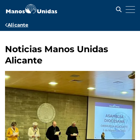
Pasar
al
contenido
principal
Ruta
Alicante
de
navegación
Noticias Manos Unidas
Alicante