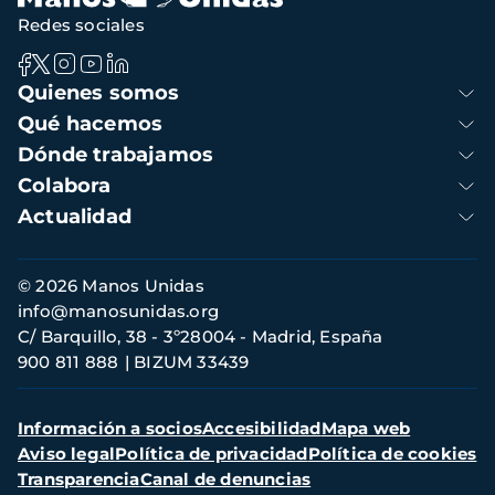
Redes sociales
Navegación
Quienes somos
principal
Qué hacemos
Dónde trabajamos
Colabora
Actualidad
Información
© 2026 Manos Unidas
de
info@manosunidas.org
contacto
C/ Barquillo, 38 - 3º28004 - Madrid, España
900 811 888
BIZUM 33439
Menú
Información a socios
Accesibilidad
Mapa web
secundario
Aviso legal
Política de privacidad
Política de cookies
Transparencia
Canal de denuncias