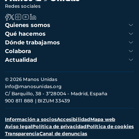
Redes sociales
Navegación
Quienes somos
principal
Qué hacemos
Dónde trabajamos
Colabora
Actualidad
Información
© 2026 Manos Unidas
de
info@manosunidas.org
contacto
C/ Barquillo, 38 - 3º28004 - Madrid, España
900 811 888
BIZUM 33439
Menú
Información a socios
Accesibilidad
Mapa web
secundario
Aviso legal
Política de privacidad
Política de cookies
Transparencia
Canal de denuncias