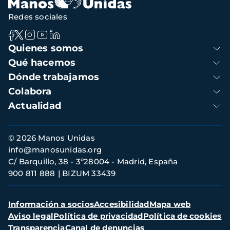
Redes sociales
Navegación
Quienes somos
principal
Qué hacemos
Dónde trabajamos
Colabora
Actualidad
Información
© 2026 Manos Unidas
de
info@manosunidas.org
contacto
C/ Barquillo, 38 - 3º28004 - Madrid, España
900 811 888
BIZUM 33439
Menú
Información a socios
Accesibilidad
Mapa web
secundario
Aviso legal
Política de privacidad
Política de cookies
Transparencia
Canal de denuncias