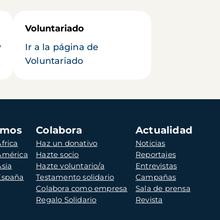
Voluntariado
y
Ir a la página de
Voluntariado
amos
Colabora
Actualidad
frica
Haz un donativo
Noticias
 América
Hazte socio
Reportajes
Asia
Hazte voluntario/a
Entrevistas
 España
Testamento solidario
Campañas
Colabora como empresa
Sala de prensa
Regalo Solidario
Revista