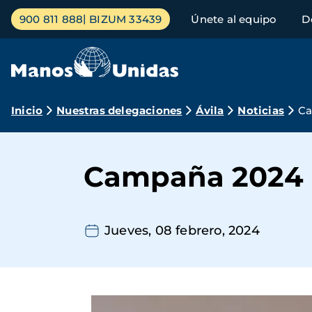
Pasar
Menú
900 811 888
BIZUM 33439
Únete al equipo
D
al
principal
contenido
principal
Ruta
Inicio
Nuestras delegaciones
Ávila
Noticias
Ca
de
navegación
Campaña 2024
Jueves, 08 febrero, 2024