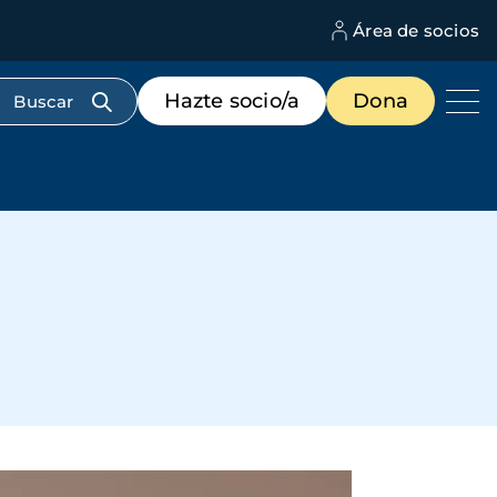
Área de socios
M
d
c
Menú
Hazte socio/a
Dona
d
de
us
destacados
cabecera