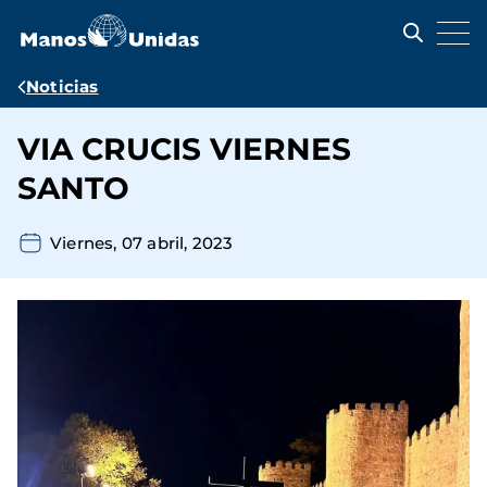
Pasar
al
contenido
principal
Ruta
Noticias
de
VIA CRUCIS VIERNES
navegación
SANTO
Viernes, 07 abril, 2023