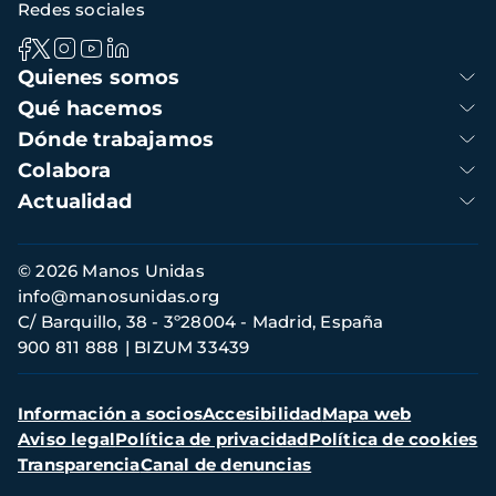
Redes sociales
Navegación
Quienes somos
principal
Qué hacemos
Dónde trabajamos
Colabora
Actualidad
Información
© 2026 Manos Unidas
de
info@manosunidas.org
contacto
C/ Barquillo, 38 - 3º28004 - Madrid, España
900 811 888
BIZUM 33439
Menú
Información a socios
Accesibilidad
Mapa web
secundario
Aviso legal
Política de privacidad
Política de cookies
Transparencia
Canal de denuncias