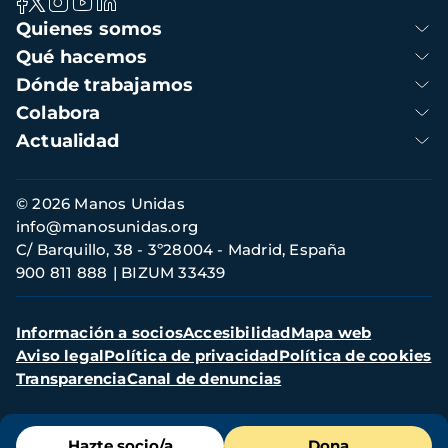
Navegación
Quienes somos
principal
Qué hacemos
Dónde trabajamos
Colabora
Actualidad
Información
© 2026 Manos Unidas
de
info@manosunidas.org
contacto
C/ Barquillo, 38 - 3º28004 - Madrid, España
900 811 888
BIZUM 33439
Menú
Información a socios
Accesibilidad
Mapa web
secundario
Aviso legal
Política de privacidad
Política de cookies
Transparencia
Canal de denuncias
Menú
Hazte socio/a
Dona