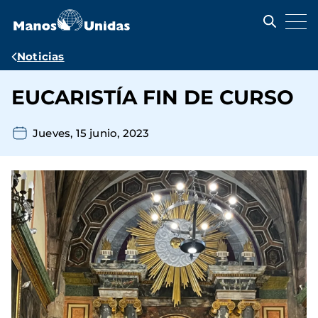
Pasar
al
contenido
principal
Ruta
Noticias
de
EUCARISTÍA FIN DE CURSO
navegación
Jueves, 15 junio, 2023