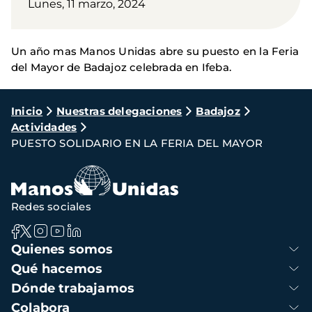
Lunes, 11 marzo, 2024
Un año mas Manos Unidas abre su puesto en la Feria
del Mayor de Badajoz celebrada en Ifeba.
Ruta
Inicio
Nuestras delegaciones
Badajoz
Actividades
de
PUESTO SOLIDARIO EN LA FERIA DEL MAYOR
navegación
Redes sociales
Navegación
Quienes somos
principal
Qué hacemos
Dónde trabajamos
Colabora