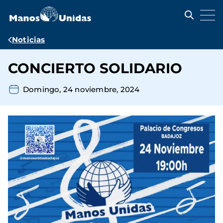
Pasar
al
contenido
principal
Ruta
Noticias
de
CONCIERTO SOLIDARIO
navegación
Domingo, 24 noviembre, 2024