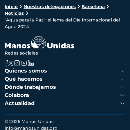
Ruta
Inicio
Nuestras delegaciones
Barcelona
Noticias
de
"Agua para la Paz": el lema del Día Internacional del
navegación
Agua 2024
Redes sociales
Navegación
Quienes somos
principal
Qué hacemos
Dónde trabajamos
Colabora
Actualidad
Información
© 2026 Manos Unidas
de
info@manosunidas.org