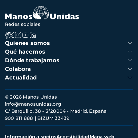
Redes sociales
Navegación
Quienes somos
principal
Qué hacemos
Dónde trabajamos
Colabora
Actualidad
Información
© 2026 Manos Unidas
de
info@manosunidas.org
contacto
C/ Barquillo, 38 - 3º28004 - Madrid, España
900 811 888
BIZUM 33439
Menú
Información a socios
Accesibilidad
Mapa web