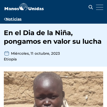
Pasar
al
contenido
principal
Ruta
Noticias
de
En el Dia de la Niña,
navegación
pongamos en valor su lucha
Miércoles, 11 octubre, 2023
Etiopía