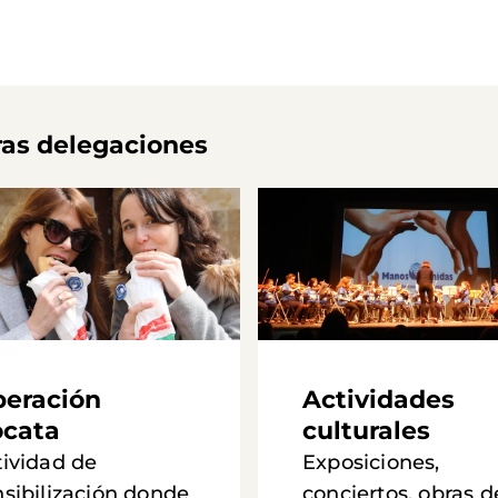
ras delegaciones
eración
Actividades
cata
culturales
tividad de
Exposiciones,
nsibilización donde
conciertos, obras d