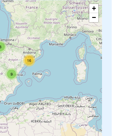
+
−
8
16
9