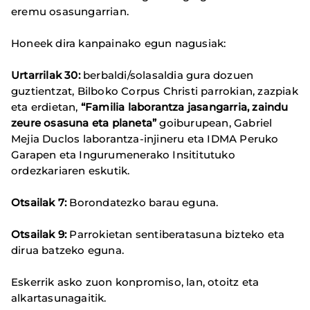
eremu osasungarrian.
Honeek dira kanpainako egun nagusiak:
Urtarrilak 30:
berbaldi/solasaldia gura dozuen
guztientzat, Bilboko Corpus Christi parrokian, zazpiak
eta erdietan,
“Familia laborantza jasangarria, zaindu
zeure osasuna eta planeta”
goiburupean, Gabriel
Mejia Duclos laborantza-injineru eta IDMA Peruko
Garapen eta Ingurumenerako Insititutuko
ordezkariaren eskutik.
Otsailak 7:
Borondatezko barau eguna.
Otsailak 9:
Parrokietan sentiberatasuna bizteko eta
dirua batzeko eguna.
Eskerrik asko zuon konpromiso, lan, otoitz eta
alkartasunagaitik.