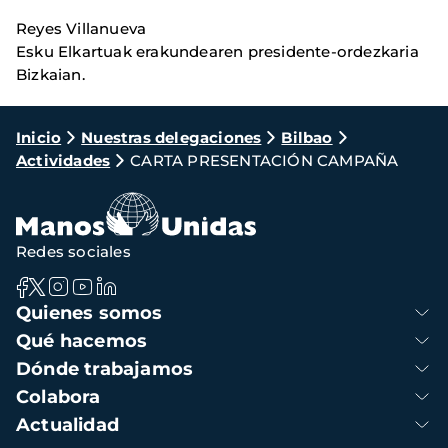
Reyes Villanueva
Esku Elkartuak erakundearen presidente-ordezkaria
Bizkaian.
Ruta
Inicio
Nuestras delegaciones
Bilbao
Actividades
CARTA PRESENTACIÓN CAMPAÑA
de
navegación
Redes sociales
Navegación
Quienes somos
principal
Qué hacemos
Dónde trabajamos
Colabora
Actualidad