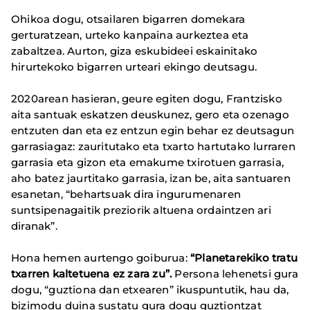
Ohikoa dogu, otsailaren bigarren domekara
gerturatzean, urteko kanpaina aurkeztea eta
zabaltzea. Aurton, giza eskubideei eskainitako
hirurtekoko bigarren urteari ekingo deutsagu.
2020arean hasieran, geure egiten dogu, Frantzisko
aita santuak eskatzen deuskunez, gero eta ozenago
entzuten dan eta ez entzun egin behar ez deutsagun
garrasiagaz: zauritutako eta txarto hartutako lurraren
garrasia eta gizon eta emakume txirotuen garrasia,
aho batez jaurtitako garrasia, izan be, aita santuaren
esanetan, “behartsuak dira ingurumenaren
suntsipenagaitik preziorik altuena ordaintzen ari
diranak”.
Hona hemen aurtengo goiburua:
“Planetarekiko tratu
txarren kaltetuena ez zara zu”.
Persona lehenetsi gura
dogu, “guztiona dan etxearen” ikuspuntutik, hau da,
bizimodu duina sustatu gura dogu guztiontzat