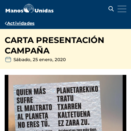
Pasar
al
contenido
principal
Ruta
Actividades
de
CARTA PRESENTACIÓN
navegación
CAMPAÑA
Sábado, 25 enero, 2020