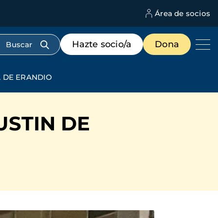
Área de socios
M
d
c
Menú
Hazte socio/a
Dona
d
de
us
destacados
cabecera
 DE ERANDIO
STIN DE