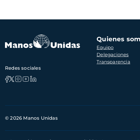
Navegación
Quienes so
principal
Equipo
Delegaciones
Transparencia
Redes sociales
Información
© 2026 Manos Unidas
de
contacto