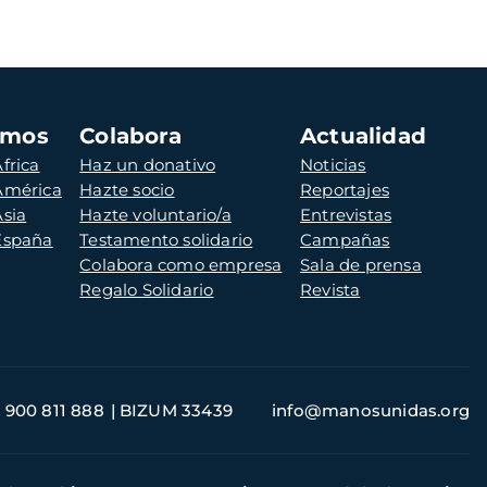
amos
Colabora
Actualidad
frica
Haz un donativo
Noticias
 América
Hazte socio
Reportajes
Asia
Hazte voluntario/a
Entrevistas
 España
Testamento solidario
Campañas
Colabora como empresa
Sala de prensa
Regalo Solidario
Revista
900 811 888
BIZUM 33439
info@manosunidas.org