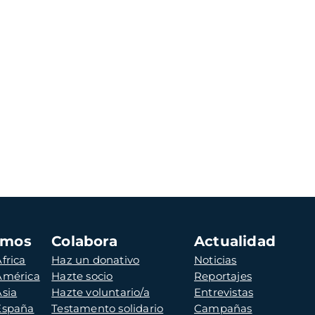
amos
Colabora
Actualidad
frica
Haz un donativo
Noticias
 América
Hazte socio
Reportajes
Asia
Hazte voluntario/a
Entrevistas
 España
Testamento solidario
Campañas