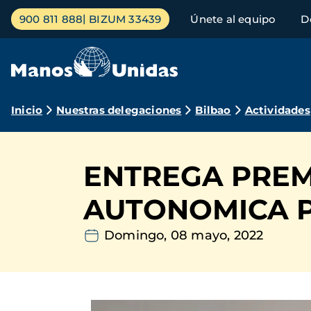
Pasar
Menú
900 811 888
BIZUM 33439
Únete al equipo
D
al
principal
contenido
principal
Ruta
Inicio
Nuestras delegaciones
Bilbao
Actividades
de
navegación
ENTREGA PREM
AUTONOMICA PA
Domingo, 08 mayo, 2022