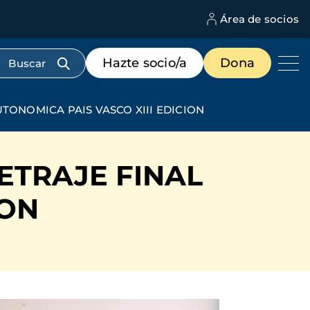
Área de socios
M
d
c
Menú
Hazte socio/a
Dona
d
de
us
destacados
cabecera
TONOMICA PAIS VASCO XIII EDICION
ETRAJE FINAL
ION