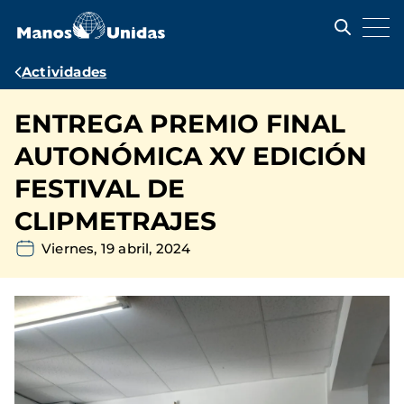
Pasar
al
contenido
principal
Ruta
Actividades
de
ENTREGA PREMIO FINAL
navegación
AUTONÓMICA XV EDICIÓN
FESTIVAL DE
CLIPMETRAJES
Viernes, 19 abril, 2024