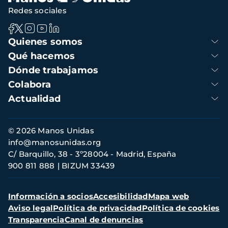
Redes sociales
Navegación
Quienes somos
principal
Qué hacemos
Dónde trabajamos
Colabora
Actualidad
Información
© 2026 Manos Unidas
de
info@manosunidas.org
contacto
C/ Barquillo, 38 - 3º28004 - Madrid, España
900 811 888
BIZUM 33439
Menú
Información a socios
Accesibilidad
Mapa web
secundario
Aviso legal
Política de privacidad
Política de cookies
Transparencia
Canal de denuncias