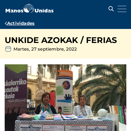
Pasar
al
contenido
principal
Ruta
Actividades
de
UNKIDE AZOKAK / FERIAS
navegación
Martes, 27 septiembre, 2022