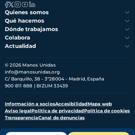
Navegación
Quienes somos
principal
Qué hacemos
Dónde trabajamos
Colabora
Actualidad
Información
© 2026 Manos Unidas
de
info@manosunidas.org
contacto
C/ Barquillo, 38 - 3º28004 - Madrid, España
900 811 888
BIZUM 33439
Menú
Información a socios
Accesibilidad
Mapa web
secundario
Aviso legal
Política de privacidad
Política de cookies
Transparencia
Canal de denuncias
Menú