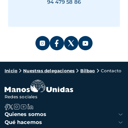
94 479 58 86
Ruta
Inicio
Nuestras delegaciones
Bilbao
Contacto
de
navegación
Redes sociales
Navegación
Quienes somos
principal
Qué hacemos