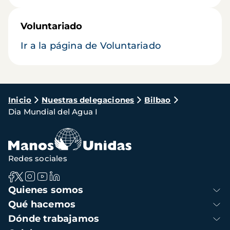
Voluntariado
Ir a la página de Voluntariado
Ruta
Inicio
Nuestras delegaciones
Bilbao
Dia Mundial del Agua I
de
navegación
Redes sociales
Navegación
Quienes somos
principal
Qué hacemos
Dónde trabajamos