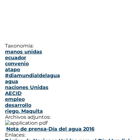
Taxonomía:
manos unidas
ecuador
convenio
atapo
#diamundialdelagua
agua
naciones Unidas
AECID
empleo
desarrollo
riego. Maquita
Archivos adjuntos:
Nota de prensa-Día del agua 2016
Enlaces: