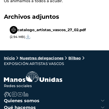
Os animamos a todos a acudir.
Archivos adjuntos
catalogo_artistas_vascos_27_02.pdf
(2.94 MB)
Ruta
Inicio
Nuestras delegaciones
Bilbao
EXPOSICIÓN ARTISTAS VASCOS
de
navegación
Redes sociales
Navegación
Quienes somos
principal
Qué hacemos