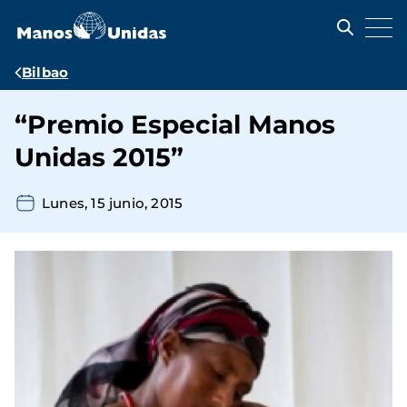
Pasar
al
contenido
principal
Ruta
Bilbao
de
“Premio Especial Manos
navegación
Unidas 2015”
Lunes, 15 junio, 2015