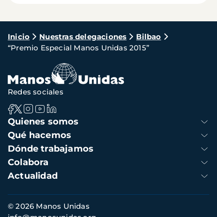
Ruta
Inicio
Nuestras delegaciones
Bilbao
“Premio Especial Manos Unidas 2015”
de
navegación
Redes sociales
Navegación
Quienes somos
principal
Qué hacemos
Dónde trabajamos
Colabora
Actualidad
Información
© 2026 Manos Unidas
de