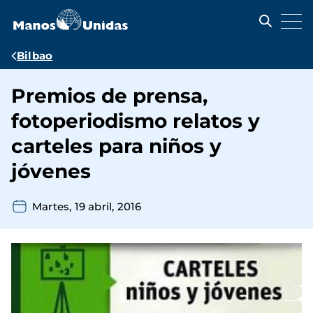
Pasar
al
contenido
principal
Ruta
Bilbao
de
Premios de prensa,
navegación
fotoperiodismo relatos y
carteles para niños y
jóvenes
Martes, 19 abril, 2016