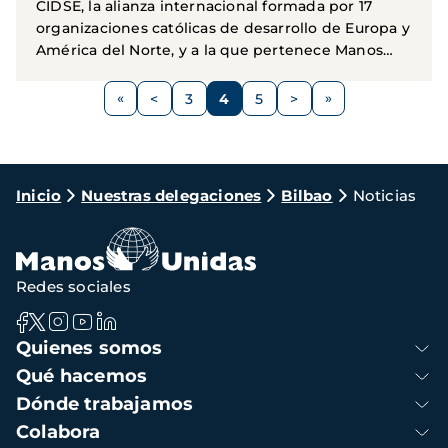
CIDSE, la alianza internacional formada por 17
organizaciones católicas de desarrollo de Europa y
América del Norte, y a la que pertenece Manos
Unidas...
Paginación
<
3
4
5
>
Página
Página
Página
Página
Siguiente
anterior
página
Ruta
Inicio
Nuestras delegaciones
Bilbao
Noticias
de
navegación
Redes sociales
Navegación
Quienes somos
principal
Qué hacemos
Dónde trabajamos
Colabora